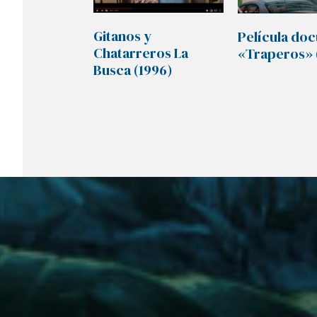
Gitanos y
Película do
Chatarreros La
«Traperos» 
Busca (1996)