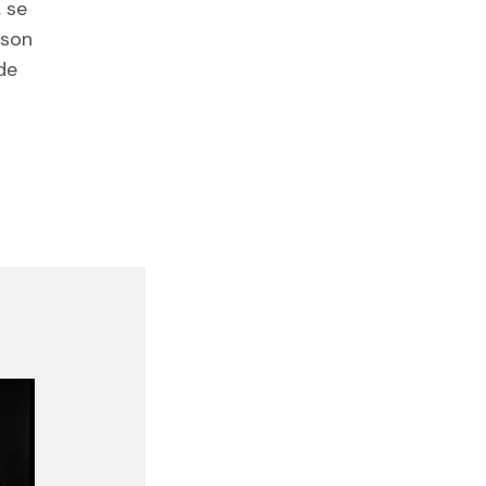
 se
 son
de