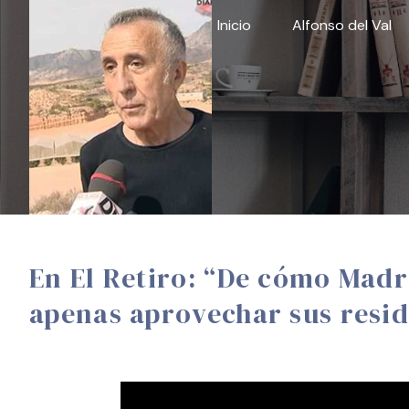
Skip
Inicio
Alfonso del Val
to
content
En El Retiro: “De cómo Mad
apenas aprovechar sus resi