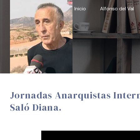
Skip
Inicio
Alfonso del Val
to
content
Jornadas Anarquistas Intern
Saló Diana.