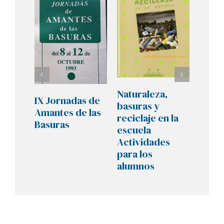
Natur
Naturaleza,
IX Jornadas de
basur
basuras y
Amantes de las
recicl
reciclaje en la
Basuras
escue
escuela
Suge
Actividades
para 
para los
prof
alumnos