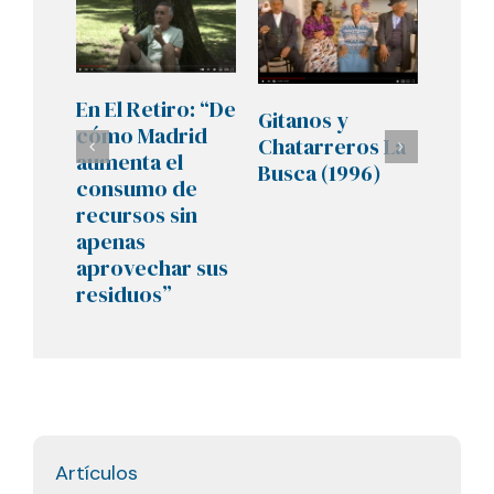
En El Retiro: “De
Gitanos y
Pelíc
cómo Madrid
Chatarreros La
docu
aumenta el
Busca (1996)
«Tra
consumo de
(2008
recursos sin
apenas
aprovechar sus
residuos”
Artículos