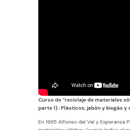
Curso de “reciclaje de materiales só
parte 1) : Plásticos, jabón y biogás y
En 1995 Alfonso del Val y Esperanza 
materiales sólidos» (según indica el p