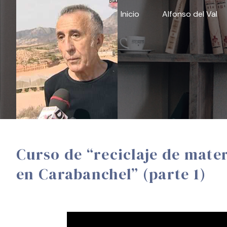
Skip
Inicio
Alfonso del Val
to
content
Curso de “reciclaje de mater
en Carabanchel” (parte 1)