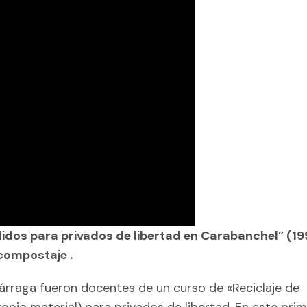
lidos para privados de libertad en Carabanchel” (19
 compostaje .
Párraga fueron docentes de un curso de «Reciclaje de
ropio material) para privados de libertad. En este pri