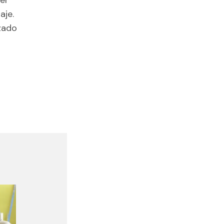
aje.
izado