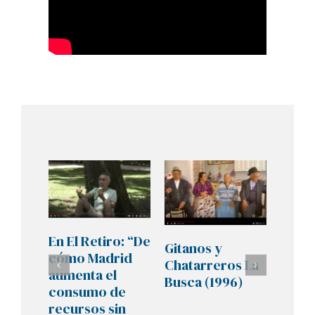
En El Retiro: “De
Gitanos y
Pelíc
cómo Madrid
Chatarreros La
docu
aumenta el
Busca (1996)
«Tra
consumo de
(2008
recursos sin