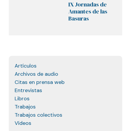
Natur
IX Jornadas de
basur
Amantes de las
recicl
Basuras
escue
Activ
para 
alum
Artículos
Archivos de audio
Citas en prensa web
Entrevistas
Libros
Trabajos
Trabajos colectivos
Vídeos