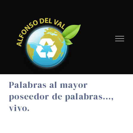
Skip
to
content
Palabras al mayor
poseedor de palabras…,
vivo.
Palabras al mayor poseedor de